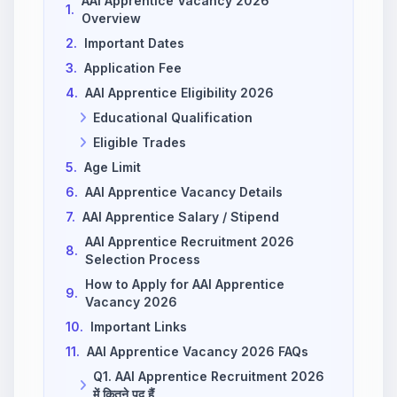
AAI Apprentice Vacancy 2026
1.
Overview
2.
Important Dates
3.
Application Fee
4.
AAI Apprentice Eligibility 2026
Educational Qualification
Eligible Trades
5.
Age Limit
6.
AAI Apprentice Vacancy Details
7.
AAI Apprentice Salary / Stipend
AAI Apprentice Recruitment 2026
8.
Selection Process
How to Apply for AAI Apprentice
9.
Vacancy 2026
10.
Important Links
11.
AAI Apprentice Vacancy 2026 FAQs
Q1. AAI Apprentice Recruitment 2026
में कितने पद हैं