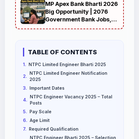
MP Apex Bank Bharti 2026
Big Opportunity | 2076
Government Bank Jobs,
Don’t Miss 7 March
Deadline
TABLE OF CONTENTS
1.
NTPC Limited Engineer Bharti 2025
NTPC Limited Engineer Notification
2.
2025
3.
Important Dates
NTPC Engineer Vacancy 2025 – Total
4.
Posts
5.
Pay Scale
6.
Age Limit
7.
Required Qualification
NTPC Engineer Bharti 2025 – Selection