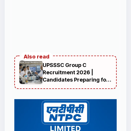
Also read
UPSSSC Group C
Recruitment 2026 |
Candidates Preparing for
UPSSSC Vacancy
Including Junior Engineer,
Scientific Assistant,
Accountant, Legal
Assistant and Monitoring
Assistant Positions