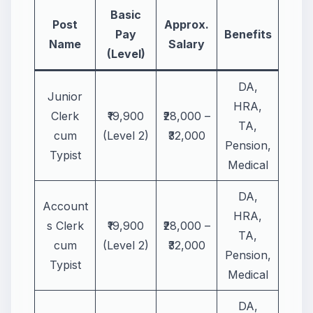
Basic
Post
Approx.
Pay
Benefits
Name
Salary
(Level)
DA,
Junior
HRA,
Clerk
₹19,900
₹28,000 –
TA,
cum
(Level 2)
₹32,000
Pension,
Typist
Medical
DA,
Account
HRA,
s Clerk
₹19,900
₹28,000 –
TA,
cum
(Level 2)
₹32,000
Pension,
Typist
Medical
DA,