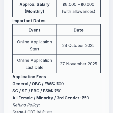
Approx. Salary
₹28,000 – ₹36,000
(Monthly)
(with allowances)
Important Dates
Event
Date
Online Application
28 October 2025
Start
Online Application
27 November 2025
Last Date
Application Fees
General / OBC / EWS:
₹500
SC / ST / EBC / ESM:
₹250
All Female / Minority / 3rd Gender:
₹250
Refund Policy:
Stage-I CBT देने के बाद