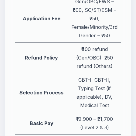
Gen/OBC/EWS –
₹500, SC/ST/ESM –
Application Fee
₹250,
Female/Minority/3rd
Gender – ₹250
₹400 refund
Refund Policy
(Gen/OBC), ₹250
refund (Others)
CBT-I, CBT-II,
Typing Test (if
Selection Process
applicable), DV,
Medical Test
₹19,900 – ₹21,700
Basic Pay
(Level 2 & 3)