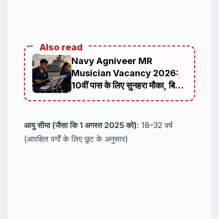
Also read
Navy Agniveer MR
Musician Vacancy 2026:
10वीं पास के लिए सुनहरा मौका, बिना
फीस भर्ती, पूरी जानकारी, आयु सीमा,
चयन प्रक्रिया, सैलरी, ऑनलाइन
आवेदन कैसे करें
आयु सीमा (जैसा कि 1 अगस्त 2025 को)
: 18–32 वर्ष
(आरक्षित वर्गों के लिए छूट के अनुसार)