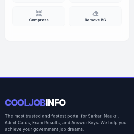
Compress
Remove BG
COOLJOB
INFO
The most trusted and fastest portal for Sarkari Naukri,
Admit Cards, Exam Results, and Answer Keys. We help you
achieve your government job dreams.