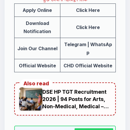
Apply Online
Click Here
Download
Click Here
Notification
Telegram
|
WhatsAp
Join Our Channel
p
Official Website
CHD Official Website
Also read
DSE HP TGT Recruitment
2026 | 94 Posts for Arts,
Non-Medical, Medical –
Eligibility, Dates, Salary,
Apply Offline