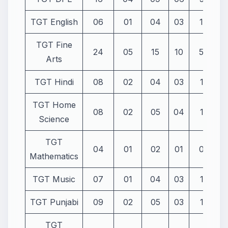
TGT English
06
01
04
03
14
TGT Fine
24
05
15
10
54
Arts
TGT Hindi
08
02
04
03
17
TGT Home
08
02
05
04
19
Science
TGT
04
01
02
01
08
Mathematics
TGT Music
07
01
04
03
15
TGT Punjabi
09
02
05
03
19
TGT