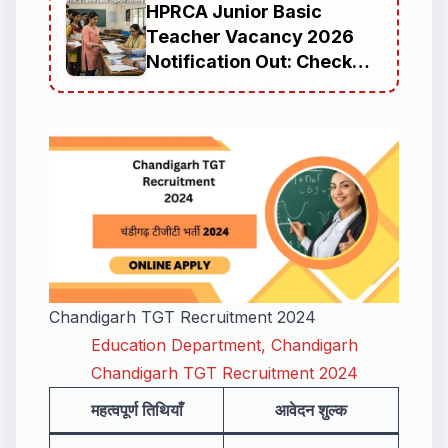
HPRCA Junior Basic
Teacher Vacancy 2026
Notification Out: Check
Eligibility, TET
Requirement, Age Limit,
Salary and Complete
Guide
Chandigarh TGT Recruitment 2024
Education Department, Chandigarh
Chandigarh TGT Recruitment 2024
महत्वपूर्ण तिथियाँ
आवेदन शुल्क