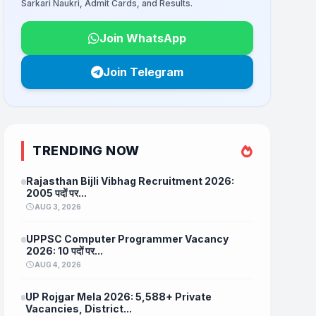
Sarkari Naukri, Admit Cards, and Results.
Join WhatsApp
Join Telegram
TRENDING NOW
Rajasthan Bijli Vibhag Recruitment 2026:
2005 पदों पर...
AUG 3, 2026
UPPSC Computer Programmer Vacancy
2026: 10 पदों पर...
AUG 4, 2026
UP Rojgar Mela 2026: 5,588+ Private
Vacancies, District...