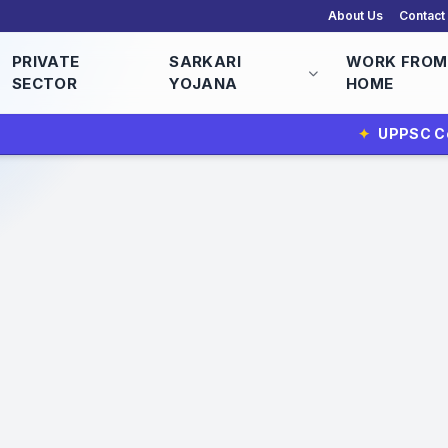
About Us
Contact
PRIVATE
SARKARI
WORK FROM
SECTOR
YOJANA
HOME
✦
UPPSC Computer Programmer Vac