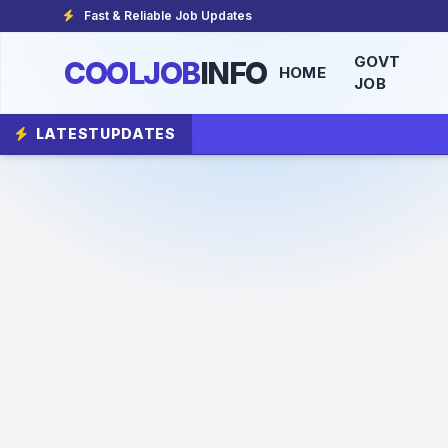
Fast & Reliable Job Updates
GOVT
COOLJOB
INFO
HOME
JOB
LATEST
UPDATES