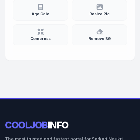
Age Calc
Resize Pic
Compress
Remove BG
COOLJOB
INFO
The most trusted and fastest portal for Sarkari Naukri,