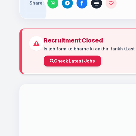
Share:
Recruitment Closed
Is job form ko bharne ki aakhiri tarikh (Last
Check Latest Jobs