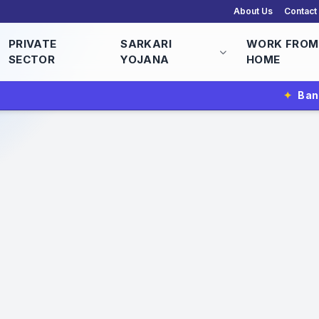
About Us
Contact
PRIVATE
SARKARI
WORK FROM
SECTOR
YOJANA
HOME
✦
Bank of Baroda Vacancy