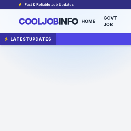
Fast & Reliable Job Updates
GOVT
COOLJOB
INFO
HOME
JOB
LATEST
UPDATES