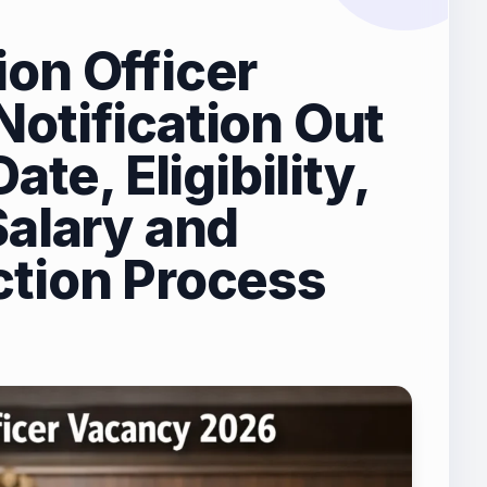
on Officer
otification Out
ate, Eligibility,
Salary and
tion Process