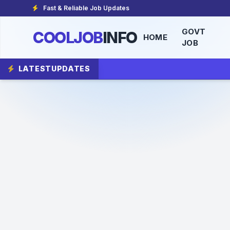
Fast & Reliable Job Updates
GOVT
COOLJOB
INFO
HOME
JOB
LATEST
UPDATES