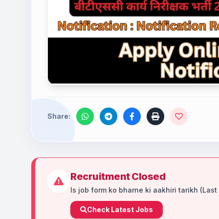
Share:
Recruitment Closed
Is job form ko bharne ki aakhiri tarikh (Last
Check Latest Jobs