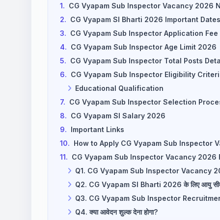
1.
CG Vyapam Sub Inspector Vacancy 2026 No
2.
CG Vyapam SI Bharti 2026 Important Date
3.
CG Vyapam Sub Inspector Application Fee
4.
CG Vyapam Sub Inspector Age Limit 2026
5.
CG Vyapam Sub Inspector Total Posts Deta
6.
CG Vyapam Sub Inspector Eligibility Criter
Educational Qualification
7.
CG Vyapam Sub Inspector Selection Proc
8.
CG Vyapam SI Salary 2026
9.
Important Links
10.
How to Apply CG Vyapam Sub Inspector 
11.
CG Vyapam Sub Inspector Vacancy 2026 
Q1. CG Vyapam Sub Inspector Vacancy 2026 मे
Q2. CG Vyapam SI Bharti 2026 के लिए आयु सीमा 
Q3. CG Vyapam Sub Inspector Recruitment 2026
Q4. क्या आवेदन शुल्क देना होगा?