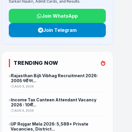
Sarkari Naukri, Admit Cards, and Results.
Join WhatsApp
Join Telegram
TRENDING NOW
Rajasthan Bijli Vibhag Recruitment 2026:
2005 पदों पर...
AUG 3, 2026
Income Tax Canteen Attendant Vacancy
2026 : 10वीं...
AUG 4, 2026
UP Rojgar Mela 2026: 5,588+ Private
Vacancies, District...