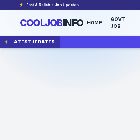
Fast & Reliable Job Updates
GOVT
COOLJOB
INFO
HOME
JOB
LATEST
UPDATES