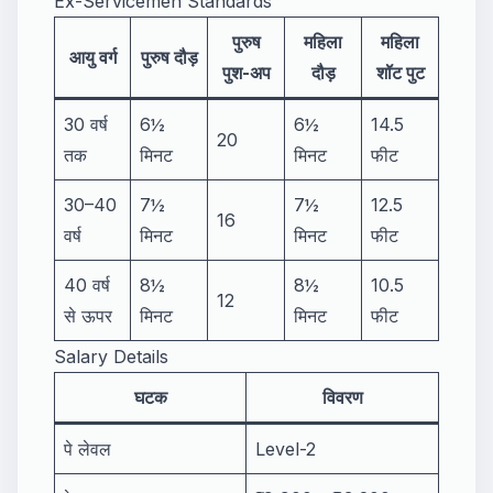
Ex-Servicemen Standards
पुरुष
महिला
महिला
आयु वर्ग
पुरुष दौड़
पुश-अप
दौड़
शॉट पुट
30 वर्ष
6½
6½
14.5
20
तक
मिनट
मिनट
फीट
30–40
7½
7½
12.5
16
वर्ष
मिनट
मिनट
फीट
40 वर्ष
8½
8½
10.5
12
से ऊपर
मिनट
मिनट
फीट
Salary Details
घटक
विवरण
पे लेवल
Level-2