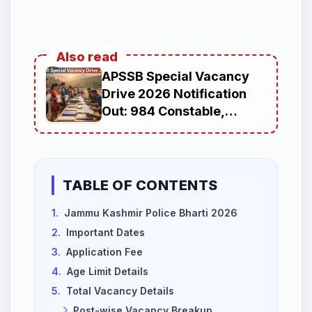
Also read
APSSB Special Vacancy
Drive 2026 Notification
Out: 984 Constable,
Fireman and Special Tiger
Guard Posts Under
Arunachal Pradesh
Uniformed Services
TABLE OF CONTENTS
Recruitment
1.
Jammu Kashmir Police Bharti 2026
2.
Important Dates
3.
Application Fee
4.
Age Limit Details
5.
Total Vacancy Details
Post-wise Vacancy Breakup