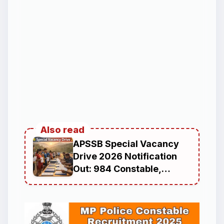
Also read
APSSB Special Vacancy
Drive 2026 Notification
Out: 984 Constable,
Fireman and Special Tiger
Guard Posts Under
Arunachal Pradesh
Uniformed Services