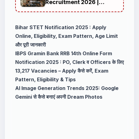
Recruitment 2026 |
Complete Guide for
Candidates Preparing for
Bihar Police Jobs in Bihar
Bihar STET Notification 2025 : Apply
Police Radio
Online, Eligibility, Exam Pattern, Age Limit
और पूरी जानकारी
IBPS Gramin Bank RRB 14th Online Form
Notification 2025 : PO, Clerk व Officers के लिए
13,217 Vacancies – Apply कैसे करें, Exam
Pattern, Eligibility & Tips
AI Image Generation Trends 2025: Google
Gemini से कैसे बनाएं अपनी Dream Photos