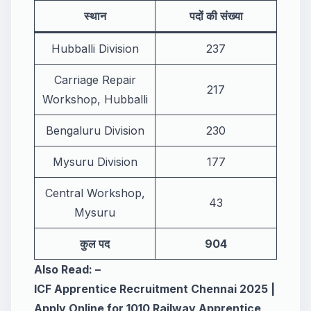
स्थान
पदों की संख्या
Hubballi Division
237
Carriage Repair
217
Workshop, Hubballi
Bengaluru Division
230
Mysuru Division
177
Central Workshop,
43
Mysuru
कुल पद
904
Also Read: –
ICF Apprentice Recruitment Chennai 2025 |
Apply Online for 1010 Railway Apprentice