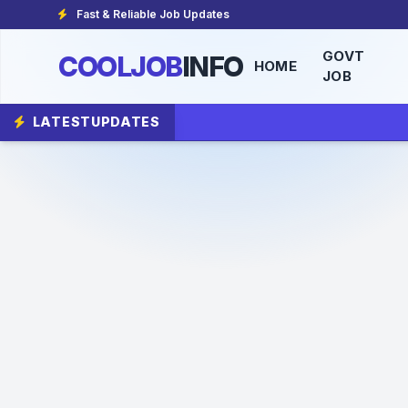
Fast & Reliable Job Updates
GOVT
COOLJOB
INFO
HOME
JOB
LATEST
UPDATES