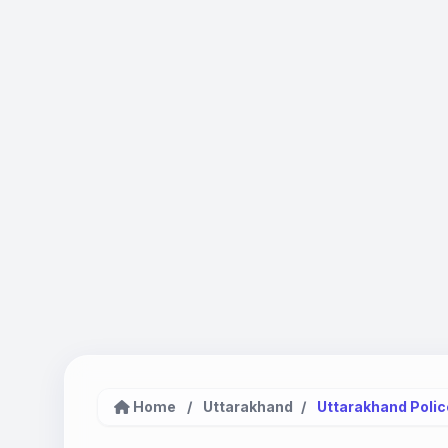
Home
/
Uttarakhand
/