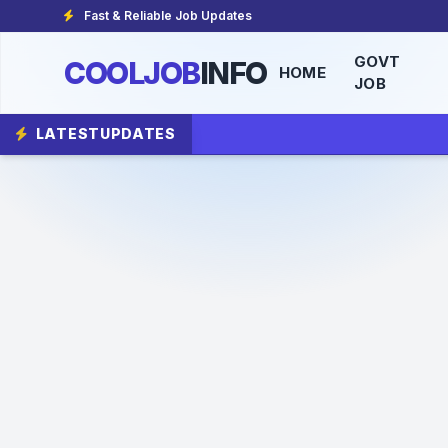
Fast & Reliable Job Updates
GOVT
COOLJOB
INFO
HOME
JOB
LATEST
UPDATES