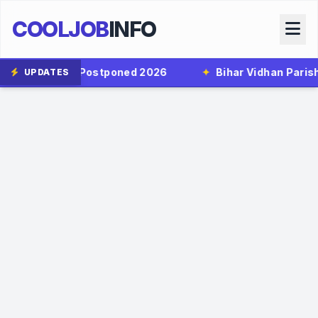
COOLJOB
INFO
tponed 2026
✦
Bihar Vidhan Parishad Security Guard
UPDATES